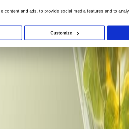
 content and ads, to provide social media features and to analys
Customize
ский
🇮🇳
हिन्दी
🇨🇳
中文
🇯🇵
日本語
🇰🇷
한국어
العربية
🇬🇧
English
