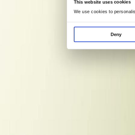
This website uses cookies
We use cookies to personalise
Deny
🇷🇺
Рус