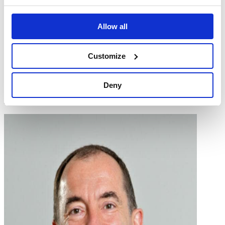
Startseite
/
Unsere Wirkung
/
Beirat
Beirat
Allow all
Für eine bessere Bildung und größere
Wirkung
Customize
Der Beirat von SUMAS liefert wertvolle Einblicke in unsere
strategischen Ziele und möchte unsere Verbindungen zur
Deny
Unternehmenswelt durch hochrangige Führungskräfte stärken, die
sich für nachhaltige Entwicklung engagieren.