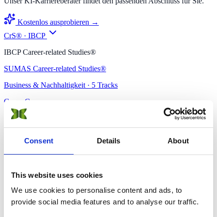
Unser KI-Karriereberater findet den passenden Abschluss für Sie.
Kostenlos ausprobieren →
CrS® · IBCP
IBCP Career-related Studies®
SUMAS Career-related Studies®
Business & Nachhaltigkeit · 5 Tracks
Green Camp
Auf Anfrage · CHF 5.200
Partner von SUMAS werden →
Consent
Details
About
Karriere-Berater
Einblicke
🇩🇪
Deutsch
🇬🇧
English
🇫🇷
Français
🇪🇸
Español
🇮🇹
Italiano
🇩🇪
Deutsch
This website uses cookies
🇲🇳
Монгол
🇸🇦
العربية
🇷🇺
Русский
🇮🇳
हिन्दी
🇨🇳
中文
🇯🇵
日
We use cookies to personalise content and ads, to
本語
🇰🇷
한국어
provide social media features and to analyse our traffic.
Jetzt bewerben