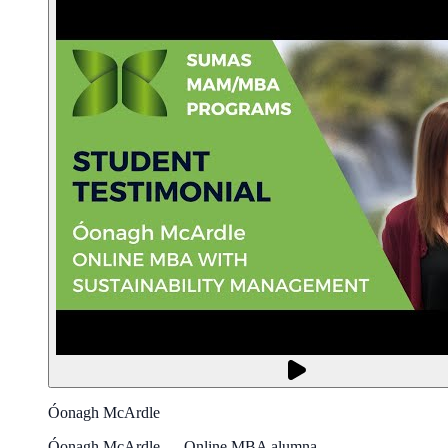
Óonagh McArdle
Óonagh McArdle — Online MBA alumna