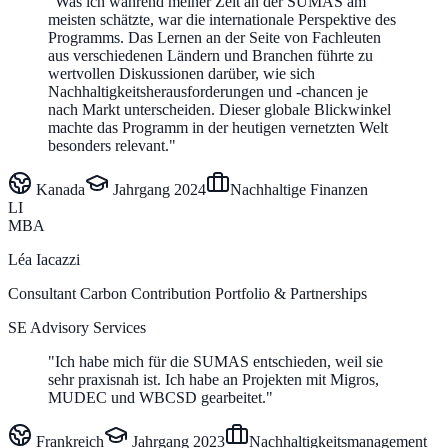
"
Was ich während meiner Zeit an der SUMAS am
meisten schätzte, war die internationale Perspektive des
Programms. Das Lernen an der Seite von Fachleuten
aus verschiedenen Ländern und Branchen führte zu
wertvollen Diskussionen darüber, wie sich
Nachhaltigkeitsherausforderungen und -chancen je
nach Markt unterscheiden. Dieser globale Blickwinkel
machte das Programm in der heutigen vernetzten Welt
besonders relevant.
"
Kanada
Jahrgang
2024
Nachhaltige Finanzen
LI
MBA
Léa Iacazzi
Consultant Carbon Contribution Portfolio & Partnerships
SE Advisory Services
"
Ich habe mich für die SUMAS entschieden, weil sie
sehr praxisnah ist. Ich habe an Projekten mit Migros,
MUDEC und WBCSD gearbeitet.
"
Frankreich
Jahrgang
2023
Nachhaltigkeitsmanagement