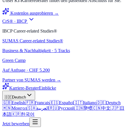
Unser KI-Karriereberater findet den passenden Abschluss für Sie.
Kostenlos ausprobieren →
CrS® · IBCP
IBCP Career-related Studies®
SUMAS Career-related Studies®
Business & Nachhaltigkeit · 5 Tracks
Green Camp
Auf Anfrage · CHF 5.200
Partner von SUMAS werden →
Karriere-Berater
Einblicke
🇩🇪
Deutsch
🇬🇧
English
🇫🇷
Français
🇪🇸
Español
🇮🇹
Italiano
🇩🇪
Deutsch
🇲🇳
Монгол
🇸🇦
العربية
🇷🇺
Русский
🇮🇳
हिन्दी
🇨🇳
中文
🇯🇵
日
本語
🇰🇷
한국어
Jetzt bewerben