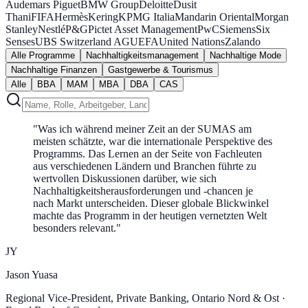
Audemars Piguet
BMW Group
Deloitte
Dusit
Thani
FIFA
Hermès
Kering
KPMG Italia
Mandarin Oriental
Morgan
Stanley
Nestlé
P&G
Pictet Asset Management
PwC
Siemens
Six
Senses
UBS Switzerland AG
UEFA
United Nations
Zalando
Alle Programme
Nachhaltigkeitsmanagement
Nachhaltige Mode
Nachhaltige Finanzen
Gastgewerbe & Tourismus
Alle
BBA
MAM
MBA
DBA
CAS
"
Was ich während meiner Zeit an der SUMAS am
meisten schätzte, war die internationale Perspektive des
Programms. Das Lernen an der Seite von Fachleuten
aus verschiedenen Ländern und Branchen führte zu
wertvollen Diskussionen darüber, wie sich
Nachhaltigkeitsherausforderungen und -chancen je
nach Markt unterscheiden. Dieser globale Blickwinkel
machte das Programm in der heutigen vernetzten Welt
besonders relevant.
"
JY
Jason Yuasa
Regional Vice-President, Private Banking, Ontario Nord & Ost
·