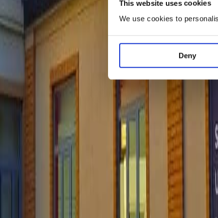
This website uses cookies
둘러보기
We use cookies to personalise
모든 프로그램 보기 →
AI로 나의 프로그램 찾기
지금 지원하기
어떤 프로그램을 선택할지 고민되시나요?
Deny
우리의 AI 커리어 컴패니언이 여러분에게 맞는 학위를 매칭해 
무료로 사용해 보기 →
CrS® · IBCP
IBCP Career-related Studies®
SUMAS Career-related Studies®
비즈니스 & 지속가능성 · 5개 트랙
Green Camp
상시 접수 · CHF 5,200
SUMAS와 파트너십 맺기 →