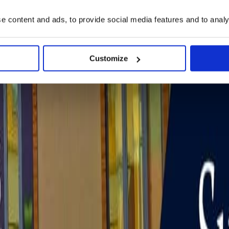
 adapta a ti.
 content and ads, to provide social media features and to analys
Customize

Монгол
🇸🇦
العربية
🇷🇺
Русский
🇮🇳
हिन्दी
🇨🇳
中文
🇯🇵
日本語
🇰