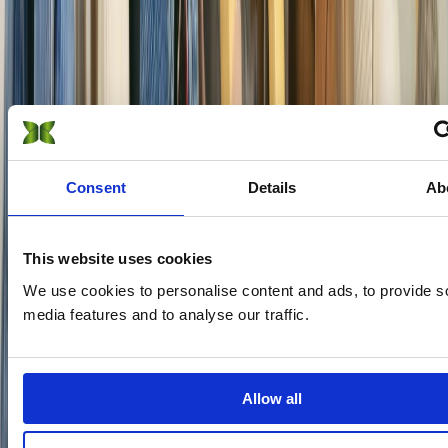
Consent
Details
Ab
Campus y vida estudiantil
This website uses cookies
🎓 Study in our Lake-Geneva Campus 🇨🇭 the
We use cookies to personalise content and ads, to provide s
Greenest Building in Europe 🌱
media features and to analyse our traffic.
Allow all