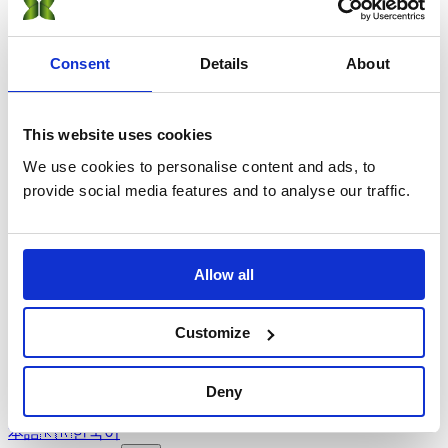
Nuestro Asesor de carrera con IA te orienta hacia el título que mejor
se adapta a ti.
Consent
Details
About
Pruébalo gratis →
CrS® · IBCP
This website uses cookies
IBCP Career-related Studies®
We use cookies to personalise content and ads, to
SUMAS Career-related Studies®
provide social media features and to analyse our traffic.
Negocios y sostenibilidad · 5 itinerarios
Green Camp
Allow all
Bajo petición · CHF 5,200
Conviértete en partner de SUMAS →
Customize
Asesor de carrera
Actualidad
🇪🇸
Español
Deny
🇬🇧
English
🇫🇷
Français
🇪🇸
Español
🇮🇹
Italiano
🇩🇪
Deutsch
🇲🇳
Монгол
🇸🇦
العربية
🇷🇺
Русский
🇮🇳
हिन्दी
🇨🇳
中文
🇯🇵
日
本語
🇰🇷
한국어