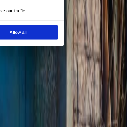
e our traffic.
Allow all
🇷
한국어