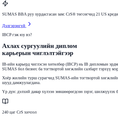
SUMAS BBA руу хурдасгасан зам:
CrS® төгсөгчид 21 US креди
Дэлгэрэнгүй
IBCP гэж юу вэ?
Ахлах сургуулийн диплом
карьерын чиглэлтэйгээр
IB-ийн карьерд чиглэсэн хөтөлбөр (IBCP) нь IB дипломын эрдм
SUMAS бол бизнес ба тогтвортой хөгжлийн салбарт тэрхүү мэ
Хоёр жилийн турш сурагчид SUMAS-ийн тогтвортой хөгжлийн 2
шууд дамжуулагдана.
Үр дүн: дэлхий даяар хүлээн зөвшөөрөгдсөн зэрэг, шилжүүлэх
240 цаг CrS хичээл