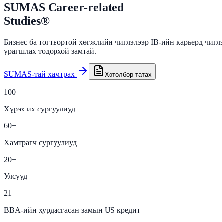
SUMAS Career-related
Studies®
Бизнес ба тогтвортой хөгжлийн чиглэлээр IB-ийн карьерд чигл
урагшлах тодорхой замтай.
SUMAS-тай хамтрах
Хөтөлбөр татах
100+
Хүрэх их сургуулиуд
60+
Хамтрагч сургуулиуд
20+
Улсууд
21
BBA-ийн хурдасгасан замын US кредит