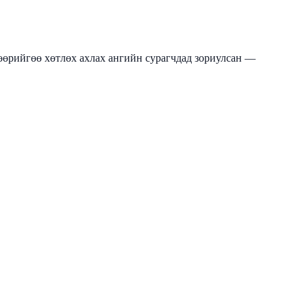
 өөрийгөө хөтлөх ахлах ангийн сурагчдад зориулсан —