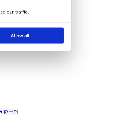
e our traffic.
Allow all
🇷
한국어