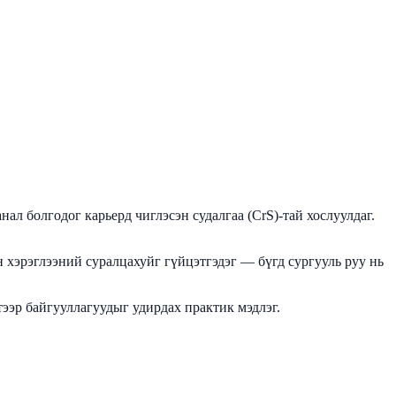
л болгодог карьерд чиглэсэн судалгаа (CrS)-тай хослуулдаг.
хэрэглээний суралцахуйг гүйцэтгэдэг — бүгд сургууль руу нь
ээр байгууллагуудыг удирдах практик мэдлэг.