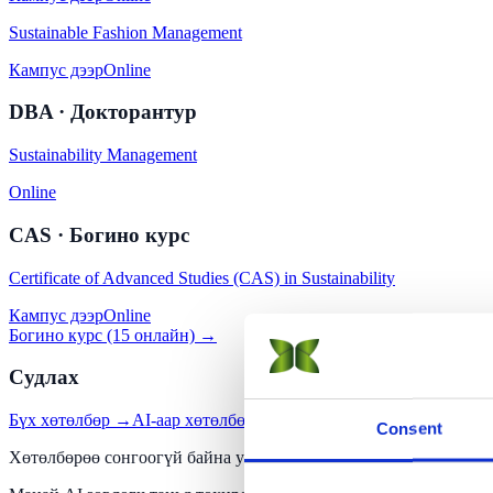
Sustainable Fashion Management
Кампус дээр
Online
DBA · Докторантур
Sustainability Management
Online
CAS · Богино курс
Certificate of Advanced Studies (CAS) in Sustainability
Кампус дээр
Online
Богино курс (15 онлайн) →
Судлах
Бүх хөтөлбөр →
AI-аар хөтөлбөр олох
Бүртгүүлэх
Consent
Хөтөлбөрөө сонгоогүй байна уу?