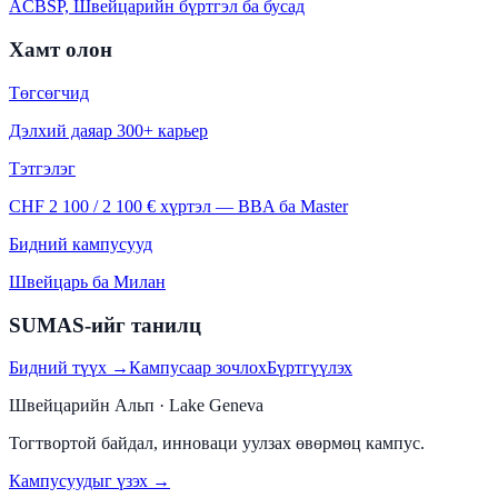
ACBSP, Швейцарийн бүртгэл ба бусад
Хамт олон
Төгсөгчид
Дэлхий даяар 300+ карьер
Тэтгэлэг
CHF 2 100 / 2 100 € хүртэл — BBA ба Master
Бидний кампусууд
Швейцарь ба Милан
SUMAS-ийг танилц
Бидний түүх →
Кампусаар зочлох
Бүртгүүлэх
Швейцарийн Альп · Lake Geneva
Тогтвортой байдал, инноваци уулзах өвөрмөц кампус.
Кампусуудыг үзэх →