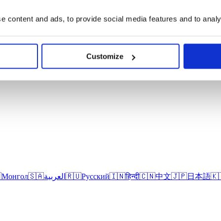
 content and ads, to provide social media features and to analys
Customize

Монгол
🇸🇦
العربية
🇷🇺
Русский
🇮🇳
हिन्दी
🇨🇳
中文
🇯🇵
日本語
🇰