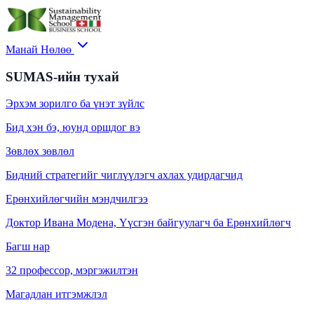
Манай Нөлөө
SUMAS-ийн тухай
Эрхэм зорилго ба үнэт зүйлс
Бид хэн бэ, юунд оршдог вэ
Зөвлөх зөвлөл
Бидний стратегийг чиглүүлэгч ахлах удирдагчид
Ерөнхийлөгчийн мэндчилгээ
Доктор Ивана Модена, Үүсгэн байгуулагч ба Ерөнхийлөгч
Багш нар
32 профессор, мэргэжилтэн
Магадлан итгэмжлэл