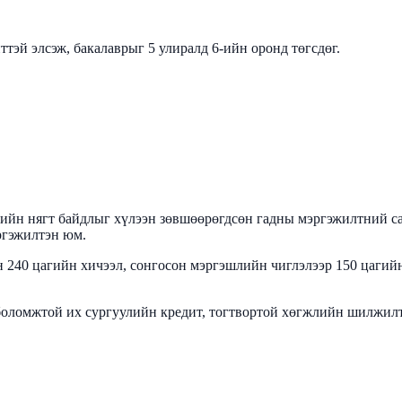
ттэй элсэж, бакалаврыг
5 улиралд
6-ийн оронд төгсдөг.
ийн нягт байдлыг хүлээн зөвшөөрөгдсөн гадны мэргэжилтний сана
ргэжилтэн юм.
40 цагийн хичээл, сонгосон мэргэшлийн чиглэлээр 150 цагийн 
 боломжтой их сургуулийн кредит, тогтвортой хөгжлийн шилжилт