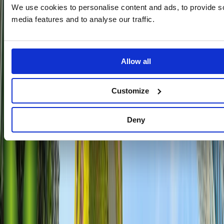
We use cookies to personalise content and ads, to provide s
Alumni
media features and to analyse our traffic.
See all alumni →
"
务实的方法和具体的案例让我与现实世界保持联
Allow all
系。
"
MF
Customize
Maxime Firmenich
Customer Success Manager 兼投资者
·
Droople
Deny
Class of
2018
·
瑞士
LI
Léa Iacazzi
碳贡献组合与合作伙伴顾问
SE Advisory Services
·
法国
Class of
2023