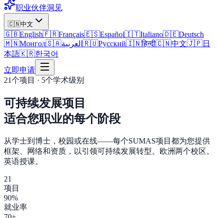
职业伙伴
洞见
🇨🇳
中文
🇬🇧
English
🇫🇷
Français
🇪🇸
Español
🇮🇹
Italiano
🇩🇪
Deutsch
🇲🇳
Монгол
🇸🇦
العربية
🇷🇺
Русский
🇮🇳
हिन्दी
🇨🇳
中文
🇯🇵
日
本語
🇰🇷
한국어
立即申请
21个项目 · 5个学术级别
可持续发展项目
适合您职业的每个阶段
从学士到博士，校园或在线——每个SUMAS项目都为您提供
框架、网络和资质，以引领可持续发展转型。欧洲两个校区。
英语授课。
21
项目
90%
就业率
70+