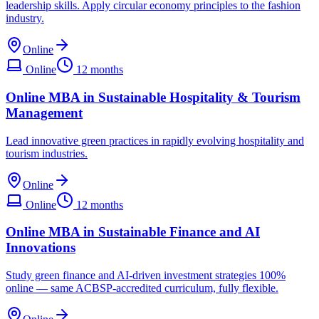
leadership skills. Apply circular economy principles to the fashion
industry.
Online
Online
12 months
Online MBA in Sustainable Hospitality & Tourism
Management
Lead innovative green practices in rapidly evolving hospitality and
tourism industries.
Online
Online
12 months
Online MBA in Sustainable Finance and AI
Innovations
Study green finance and AI-driven investment strategies 100%
online — same ACBSP-accredited curriculum, fully flexible.