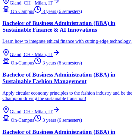
Gland, CH · Milan, IT
On-Campus
3 years (6 semesters)
Bachelor of Business Administration (BBA) in
Sustainable Finance & AI Innovations
Learn how to integrate ethical finance with cutting-edge technology.
Gland, CH · Milan, IT
On-Campus
3 years (6 semesters)
Bachelor of Business Administration (BBA) in
Sustainable Fashion Management
Apply circular economy principles to the fashion industry and be the
Champion driving the sustainable transition!
Gland, CH · Milan, IT
On-Campus
3 years (6 semesters)
Bachelor of Business Administration (BBA) in