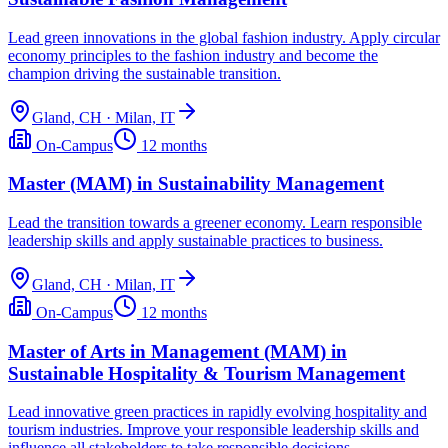
Lead green innovations in the global fashion industry. Apply circular
economy principles to the fashion industry and become the
champion driving the sustainable transition.
Gland, CH · Milan, IT
On-Campus
12 months
Master (MAM) in Sustainability Management
Lead the transition towards a greener economy. Learn responsible
leadership skills and apply sustainable practices to business.
Gland, CH · Milan, IT
On-Campus
12 months
Master of Arts in Management (MAM) in
Sustainable Hospitality & Tourism Management
Lead innovative green practices in rapidly evolving hospitality and
tourism industries. Improve your responsible leadership skills and
influence all stakeholders to take responsible decisions.