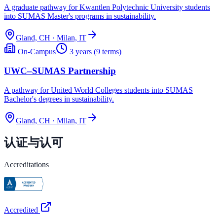
A graduate pathway for Kwantlen Polytechnic University students
into SUMAS Master's programs in sustainability.
Gland, CH · Milan, IT
On-Campus
3 years (9 terms)
UWC–SUMAS Partnership
A pathway for United World Colleges students into SUMAS
Bachelor's degrees in sustainability.
Gland, CH · Milan, IT
认证与认可
Accreditations
Accredited