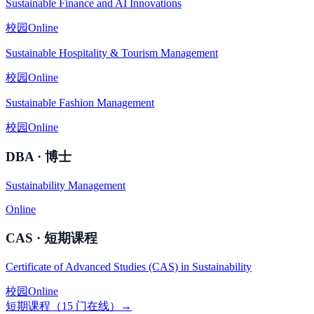
Sustainable Finance and AI Innovations
校园
Online
Sustainable Hospitality & Tourism Management
校园
Online
Sustainable Fashion Management
校园
Online
DBA · 博士
Sustainability Management
Online
CAS · 短期课程
Certificate of Advanced Studies (CAS) in Sustainability
校园
Online
短期课程（15 门在线）→