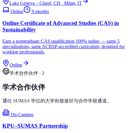
Lake Geneva – Gland, CH · Milan, IT
Online
9 months
Online Certificate of Advanced Studies (CAS) in
Sustainability
Earn a postgraduate CAS qualification 100% online — same 5
specialisations, same ACBSP-accredited curriculum, designed for
working professionals.
Online
学术合作伙伴
·
2
学术合作伙伴
通往 SUMAS 学位的大学衔接途径与合作学校通道。
On-Campus
KPU–SUMAS Partnership