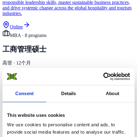
responsible leadership skills, master sustainable business practices,
and drive systemic change across the global hospitality and tourism
industries.
Online
MBA
·
8
program
s
工商管理硕士
高管 · 12个月
在高管层面加速您的职业发展。SUMAS MBA整合领导力发
展、可持续发展专业化和与行业领先组织的实际项目。可在校
园、在线或通过直播学习。
Consent
Details
About
申请此级别
On-Campus
12 months
This website uses cookies
MBA in Sustainability Management
We use cookies to personalise content and ads, to
provide social media features and to analyse our traffic.
Learn how to lead the sustainable transition. Implement strategies to