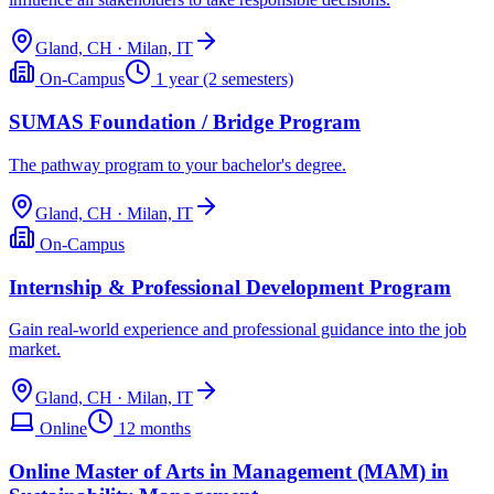
Gland, CH · Milan, IT
On-Campus
1 year (2 semesters)
SUMAS Foundation / Bridge Program
The pathway program to your bachelor's degree.
Gland, CH · Milan, IT
On-Campus
Internship & Professional Development Program
Gain real-world experience and professional guidance into the job
market.
Gland, CH · Milan, IT
Online
12 months
Online Master of Arts in Management (MAM) in