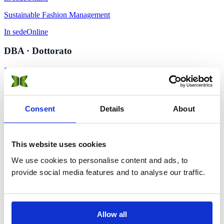
Sustainable Fashion Management
In sede
Online
DBA · Dottorato
Sustainability Management
Online
CAS · Corsi brevi
Consent
Details
About
Certificate of Advanced Studies (CAS) in Sustainability
In sede
Online
This website uses cookies
Corsi brevi (15 online) →
We use cookies to personalise content and ads, to
Esplora
provide social media features and to analyse our traffic.
Vedi tutti i programmi →
Trova il tuo programma con l'IA
Candidati
Non sai quale programma scegliere?
Allow all