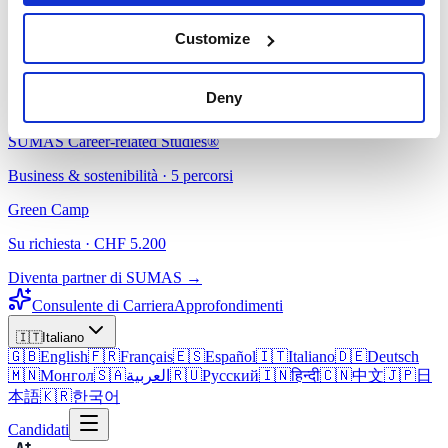
Il nostro AI Career Companion ti abbina al percorso di studi giusto.
Customize
Provalo gratis →
CrS® · IBCP
Deny
IBCP Career-related Studies®
SUMAS Career-related Studies®
Business & sostenibilità · 5 percorsi
Green Camp
Su richiesta · CHF 5.200
Diventa partner di SUMAS →
Consulente di Carriera
Approfondimenti
🇮🇹
Italiano
🇬🇧
English
🇫🇷
Français
🇪🇸
Español
🇮🇹
Italiano
🇩🇪
Deutsch
🇲🇳
Монгол
🇸🇦
العربية
🇷🇺
Русский
🇮🇳
हिन्दी
🇨🇳
中文
🇯🇵
日
本語
🇰🇷
한국어
Candidati