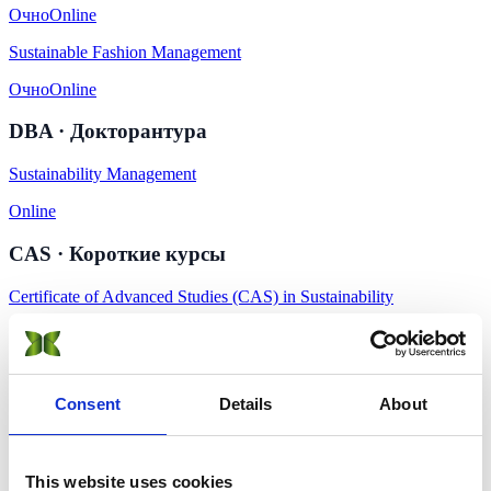
Очно
Online
Sustainable Fashion Management
Очно
Online
DBA · Докторантура
Sustainability Management
Online
CAS · Короткие курсы
Certificate of Advanced Studies (CAS) in Sustainability
Очно
Online
Короткие курсы (15 онлайн) →
Изучить
Consent
Details
About
Все программы →
Найти программу с помощью ИИ
Подать
заявку
This website uses cookies