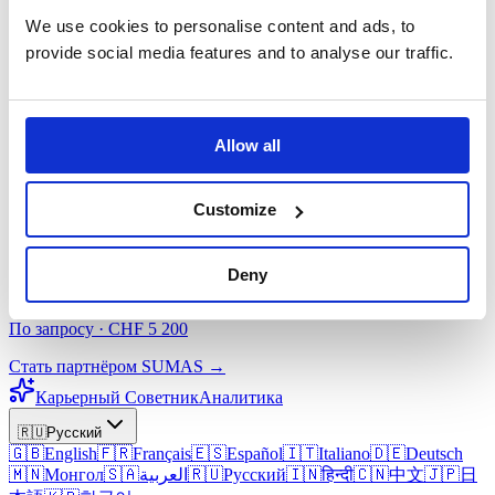
Не определились с программой?
We use cookies to personalise content and ads, to
Наш ИИ-советник подберёт подходящую степень именно для
provide social media features and to analyse our traffic.
вас.
Попробовать бесплатно →
CrS® · IBCP
Allow all
IBCP Career-related Studies®
Customize
SUMAS Career-related Studies®
Бизнес и устойчивое развитие · 5 направлений
Deny
Green Camp
По запросу · CHF 5 200
Стать партнёром SUMAS →
Карьерный Советник
Аналитика
🇷🇺
Русский
🇬🇧
English
🇫🇷
Français
🇪🇸
Español
🇮🇹
Italiano
🇩🇪
Deutsch
🇲🇳
Монгол
🇸🇦
العربية
🇷🇺
Русский
🇮🇳
हिन्दी
🇨🇳
中文
🇯🇵
日