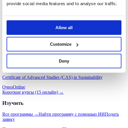
provide social media features and to analyse our traffic.
Очно
Online
Sustainable Fashion Management
Очно
Online
Allow all
DBA · Докторантура
Customize
Sustainability Management
Online
Deny
CAS · Короткие курсы
Certificate of Advanced Studies (CAS) in Sustainability
Очно
Online
Короткие курсы (15 онлайн) →
Изучить
Все программы →
Найти программу с помощью ИИ
Подать
заявку