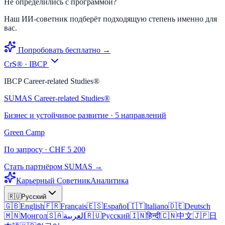
Не определились с программой?
Наш ИИ-советник подберёт подходящую степень именно для
вас.
Попробовать бесплатно →
CrS® · IBCP
IBCP Career-related Studies®
SUMAS Career-related Studies®
Бизнес и устойчивое развитие · 5 направлений
Green Camp
По запросу · CHF 5 200
Стать партнёром SUMAS →
Карьерный Советник
Аналитика
🇷🇺
Русский
🇬🇧
English
🇫🇷
Français
🇪🇸
Español
🇮🇹
Italiano
🇩🇪
Deutsch
🇲🇳
Монгол
🇸🇦
العربية
🇷🇺
Русский
🇮🇳
हिन्दी
🇨🇳
中文
🇯🇵
日