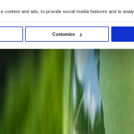
с.
 content and ads, to provide social media features and to analys
Customize

Монгол
🇸🇦
العربية
🇷🇺
Русский
🇮🇳
हिन्दी
🇨🇳
中文
🇯🇵
日本語
🇰