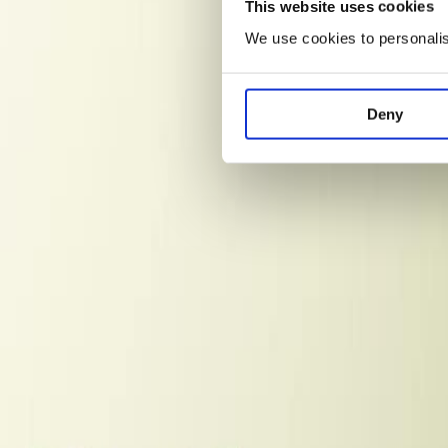
This website uses cookies
探索
We use cookies to personalise
查看所有课程 →
用 AI 找到您的课程
立即申请
不确定选哪个课程？
Deny
我们的 AI 职业伙伴为您匹配合适的学位。
免费试用 →
CrS® · IBCP
IBCP Career-related Studies®
SUMAS Career-related Studies®
商业与可持续发展 · 5 个方向
Green Camp
预约报名 · CHF 5,200
成为 SUMAS 合作伙伴 →